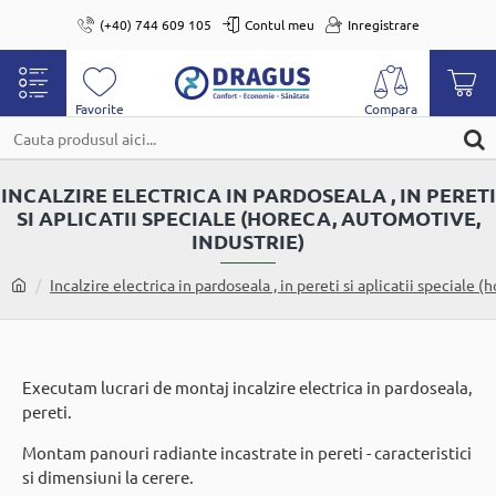
(+40) 744 609 105
Contul meu
Inregistrare
Cauta
produsul
INCALZIRE ELECTRICA IN PARDOSEALA , IN PERETI
aici...
SI APLICATII SPECIALE (HORECA, AUTOMOTIVE,
INDUSTRIE)
home
Incalzire electrica in pardoseala , in pereti si aplicatii speciale 
Executam lucrari de montaj incalzire electrica in pardoseala,
pereti.
Montam panouri radiante incastrate in pereti - caracteristici
si dimensiuni la cerere.