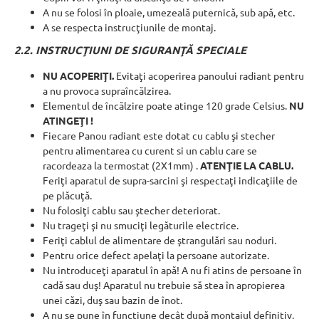
A nu se folosi în ploaie, umezeală puternică, sub apă, etc.
A se respecta instrucţiunile de montaj.
2.2. INSTRUCŢIUNI DE SIGURANŢĂ SPECIALE
NU ACOPERIŢI.
Evitaţi acoperirea panoului radiant pentru
a nu provoca supraîncălzirea.
Elementul de încălzire poate atinge 120 grade Celsius.
NU
ATINGEŢI !
Fiecare Panou radiant este dotat cu cablu şi stecher
pentru alimentarea cu curent si un cablu care se
racordeaza la termostat (2X1mm) .
ATENŢIE LA CABLU.
Feriţi aparatul de supra-sarcini şi respectaţi indicaţiile de
pe plăcuţă.
Nu folosiţi cablu sau ştecher deteriorat.
Nu trageţi şi nu smuciţi legăturile electrice.
Feriţi cablul de alimentare de ştrangulări sau noduri.
Pentru orice defect apelaţi la persoane autorizate.
Nu introduceţi aparatul în apă! A nu fi atins de persoane în
cadă sau duş! Aparatul nu trebuie să stea în apropierea
unei căzi, duş sau bazin de înot.
A nu se pune în funcţiune decât după montajul definitiv.