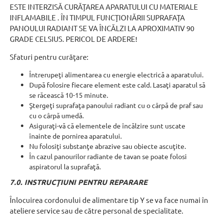
ESTE INTERZISĂ CURĂŢAREA APARATULUI CU MATERIALE
INFLAMABILE . ÎN TIMPUL FUNCŢIONĂRII SUPRAFAŢA
PANOULUI RADIANT SE VA ÎNCĂLZI LA APROXIMATIV 90
GRADE CELSIUS. PERICOL DE ARDERE!
Sfaturi pentru curăţare:
Întrerupeţi alimentarea cu energie electrică a aparatului.
După folosire fiecare element este cald. Lasaţi aparatul să
se răcească 10-15 minute.
Ştergeţi suprafaţa panoului radiant cu o cârpă de praf sau
cu o cârpă umedă.
Asiguraţi-vă că elementele de încălzire sunt uscate
înainte de pornirea aparatului.
Nu folosiţi substanţe abrazive sau obiecte ascuţite.
În cazul panourilor radiante de tavan se poate folosi
aspiratorul la suprafaţă.
7.0. INSTRUCŢIUNI PENTRU REPARARE
Înlocuirea cordonului de alimentare tip Y se va face numai în
ateliere service sau de către personal de specialitate.