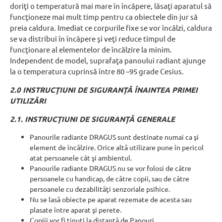
doriţi o temperatură mai mare în încăpere, lăsaţi aparatul să
funcţioneze mai mult timp pentru ca obiectele din jur să
preia caldura. Imediat ce corpurile fixe se vor încălzi, caldura
se va distribui în încăpere şi veţi reduce timpul de
funcţionare al elementelor de încălzire la minim.
Independent de model, suprafaţa panoului radiant ajunge
la o temperatura cuprinsă între 80 –95 grade Cesius.
2.0 INSTRUCŢIUNI DE SIGURANŢĂ ÎNAINTEA PRIMEI
UTILIZĂRI
2.1. INSTRUCŢIUNI DE SIGURANŢĂ GENERALE
Panourile radiante DRAGUS sunt destinate numai ca şi
element de încălzire. Orice altă utilizare pune în pericol
atat persoanele cât şi ambientul.
Panourile radiante DRAGUS nu se vor folosi de către
persoanele cu handicap, de către copii, sau de către
persoanele cu dezabilităţi senzoriale psihice.
Nu se lasă obiecte pe aparat rezemate de acesta sau
plasate între aparat şi perete.
Copiii vor fi ţinuţi la distanţă de Panouri.