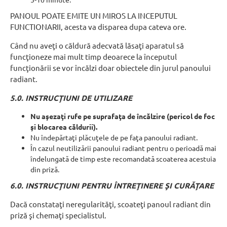
PANOUL POATE EMITE UN MIROS LA INCEPUTUL
FUNCTIONARII, acesta va disparea dupa cateva ore.
Când nu aveţi o căldură adecvată lăsaţi aparatul să
funcţioneze mai mult timp deoarece la începutul
funcţionării se vor încălzi doar obiectele din jurul panoului
radiant.
5.0. INSTRUCŢIUNI DE UTILIZARE
Nu aşezaţi rufe pe suprafaţa de încălzire (pericol de foc
şi blocarea căldurii).
Nu îndepărtaţi plăcuţele de pe faţa panoului radiant.
În cazul neutilizării panoului radiant pentru o perioadă mai
îndelungată de timp este recomandată scoaterea acestuia
din priză.
6.0. INSTRUCŢIUNI PENTRU ÎNTREŢINERE ŞI CURĂŢARE
Dacă constataţi neregularităţi, scoateţi panoul radiant din
priză şi chemaţi specialistul.