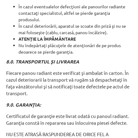
În cazul eventualelor defecţiuni ale panourilor radiante
contactaţi specialistul, altfel se pierde garanţia
produsului.
În cazul deteriorării, aparatul se scoate din priză şi nu se
mai foloseşte (cablu, carcasă, panou încălzire).
ATENŢIE LA ÎMPĂMÂNTARE
Nu îndepărtaţi plăcuţele de atenţionări de pe produs
deoarece se pierde garanţia.
8.0. TRANSPORTUL ŞI LIVRAREA
Fiecare panou radiant este verificat şi ambalat în carton. În
cazul deteriorarii la transport vă rugăm să despachetaţi în
faţa vânzătorului şi să notificaţi toate defectele pe actul de
transport.
9.0. GARANŢIA:
Certificatul de garanţie este livrat odată cu panoul radiant.
Garanţia constă în repararea sau înlocuirea piesei defecte.
NU ESTE ATRASĂ RASPUNDEREA DE ORICE FEL A