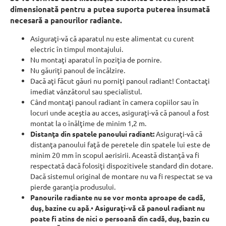
dimensionată pentru a putea suporta puterea însumată
necesară a panourilor radiante.
Asiguraţi-vă că aparatul nu este alimentat cu curent
electric în timpul montajului.
Nu montaţi aparatul în poziţia de pornire.
Nu găuriţi panoul de încălzire.
Dacă aţi făcut găuri nu porniţi panoul radiant! Contactaţi
imediat vânzătorul sau specialistul.
Când montaţi panoul radiant în camera copiilor sau în
locuri unde aceştia au acces, asiguraţi-vă că panoul a fost
montat la o înălţime de minim 1,2 m.
Distanţa din spatele panoului radiant:
Asiguraţi-vă că
distanţa panoului faţă de peretele din spatele lui este de
minim 20 mm în scopul aerisirii. Această distanţă va fi
respectată dacă folosiţi dispozitivele standard din dotare.
Dacă sistemul original de montare nu va fi respectat se va
pierde garanţia produsului.
Panourile radiante nu se vor monta aproape de cadă,
duş, bazine cu apă
.•
Asiguraţi-vă că panoul radiant nu
poate fi atins de nici o persoană din cadă, duş, bazin cu