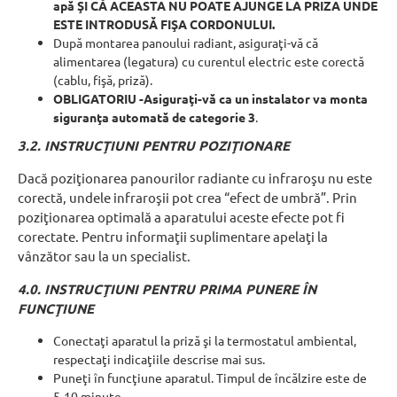
apă ŞI CĂ ACEASTA NU POATE AJUNGE LA PRIZA UNDE
ESTE INTRODUSĂ FIŞA CORDONULUI.
După montarea panoului radiant, asiguraţi-vă că
alimentarea (legatura) cu curentul electric este corectă
(cablu, fişă, priză).
OBLIGATORIU -Asiguraţi-vă ca un instalator va monta
siguranţa automată de categorie 3
.
3.2. INSTRUCŢIUNI PENTRU POZIŢIONARE
Dacă poziţionarea panourilor radiante cu infraroşu nu este
corectă, undele infraroşii pot crea “efect de umbră”. Prin
poziţionarea optimală a aparatului aceste efecte pot fi
corectate. Pentru informaţii suplimentare apelaţi la
vânzător sau la un specialist.
4.0. INSTRUCŢIUNI PENTRU PRIMA PUNERE ÎN
FUNCŢIUNE
Conectaţi aparatul la priză şi la termostatul ambiental,
respectaţi indicaţiile descrise mai sus.
Puneţi în funcţiune aparatul. Timpul de încălzire este de
5-10 minute.