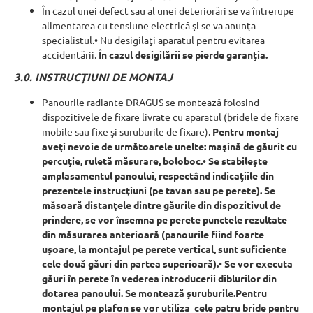
În cazul unei defect sau al unei deteriorări se va întrerupe
alimentarea cu tensiune electrică şi se va anunţa
specialistul.• Nu desigilaţi aparatul pentru evitarea
accidentării.
În cazul desigilării se pierde garanţia.
3.0. INSTRUCŢIUNI DE MONTAJ
Panourile radiante DRAGUS se montează folosind
dispozitivele de fixare livrate cu aparatul (bridele de fixare
mobile sau fixe şi suruburile de fixare).
Pentru montaj
aveţi nevoie de următoarele unelte: maşină de găurit cu
percuţie, ruletă măsurare, boloboc.
•
Se stabileşte
amplasamentul panoului, respectând indicaţiile din
prezentele instrucţiuni (pe tavan sau pe perete). Se
măsoară distanţele dintre găurile din dispozitivul de
prindere, se vor însemna pe perete punctele rezultate
din măsurarea anterioară (panourile fiind foarte
uşoare, la montajul pe perete vertical, sunt suficiente
cele două găuri din partea superioară).
•
Se vor executa
găuri în perete în vederea introducerii diblurilor din
dotarea panoului. Se montează şuruburile.Pentru
montajul pe plafon se vor utiliza cele patru bride pentru