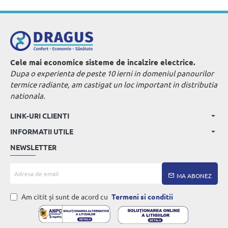
Cele mai economice sisteme de incalzire electrice.
Dupa o experienta de peste 10 ierni in domeniul panourilor
termice radiante, am castigat un loc important in distributia
nationala.
LINK-URI CLIENTI
INFORMATII UTILE
NEWSLETTER
Adresa
MA ABONEZ
de
email
Am citit și sunt de acord cu
Termeni si conditii