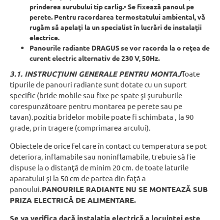
prinderea surubului tip carlig.
•
Se fixează panoul pe
perete. Pentru racordarea termostatului ambiental, vă
rugăm să apelaţi la un specialist în lucrări de instalaţii
electrice.
Panourile radiante DRAGUS se vor racorda la o reţea de
curent electric alternativ de 230 V, 50Hz.
3.1. INSTRUCŢIUNI GENERALE PENTRU MONTAJ
Toate
tipurile de panouri radiante sunt dotate cu un suport
specific (bride mobile sau fixe pe spate şi şuruburile
corespunzătoare pentru montarea pe perete sau pe
tavan).pozitia bridelor mobile poate fi schimbata , la 90
grade, prin tragere (comprimarea arcului).
Obiectele de orice fel care în contact cu temperatura se pot
deteriora, inflamabile sau noninflamabile, trebuie să fie
dispuse la o distanţă de minim 20 cm. de toate laturile
aparatului şi la 50 cm de partea din faţă a
panoului.
PANOURILE RADIANTE NU SE MONTEAZĂ SUB
PRIZA ELECTRICĂ DE ALIMENTARE.
Se va verifica dacă instalaţia electrică a locuinţei este