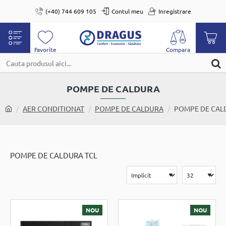
(+40) 744 609 105
Contul meu
Inregistrare
Cauta
produsul
POMPE DE CALDURA
aici...
home
AER CONDITIONAT
POMPE DE CALDURA
POMPE DE CAL
POMPE DE CALDURA TCL
NOU
NOU