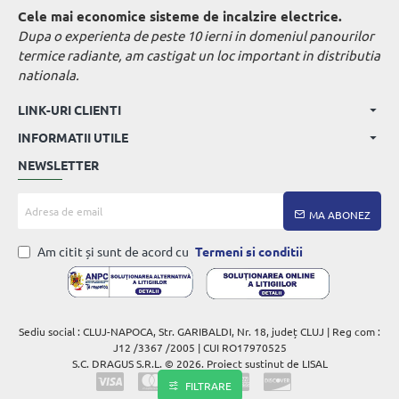
Cele mai economice sisteme de incalzire electrice.
Dupa o experienta de peste 10 ierni in domeniul panourilor
termice radiante, am castigat un loc important in distributia
nationala.
LINK-URI CLIENTI
INFORMATII UTILE
NEWSLETTER
Adresa
MA ABONEZ
de
email
Am citit și sunt de acord cu
Termeni si conditii
Sediu social : CLUJ-NAPOCA, Str. GARIBALDI, Nr. 18, județ CLUJ | Reg com :
J12 /3367 /2005 | CUI RO17970525
S.C. DRAGUS S.R.L. © 2026. Proiect sustinut de LISAL
FILTRARE