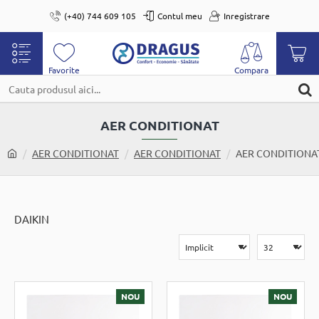
(+40) 744 609 105
Contul meu
Inregistrare
Cauta
produsul
AER CONDITIONAT
aici...
home
AER CONDITIONAT
AER CONDITIONAT
AER CONDITIONA
DAIKIN
NOU
NOU