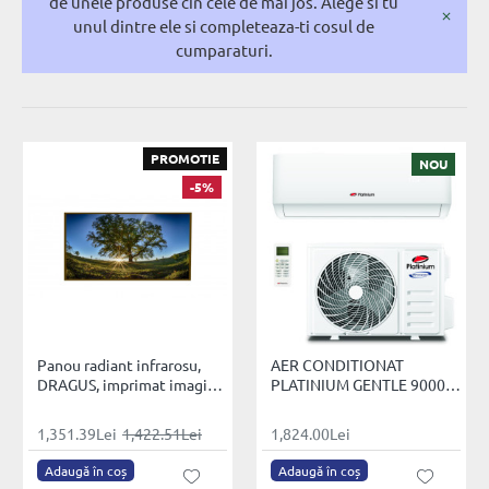
de unele produse cin cele de mai jos. Alege si tu
unul dintre ele si completeaza-ti cosul de
cumparaturi.
PROMOTIE
NOU
-5%
Panou radiant infrarosu,
AER CONDITIONAT
DRAGUS, imprimat imagine
PLATINIUM GENTLE 9000
Copac Verde 127/60cm
BTU
1200W/950W, 230V, 10kg
1,351.39Lei
1,422.51Lei
1,824.00Lei
40-60mc
Adaugă în coș
Adaugă în coș