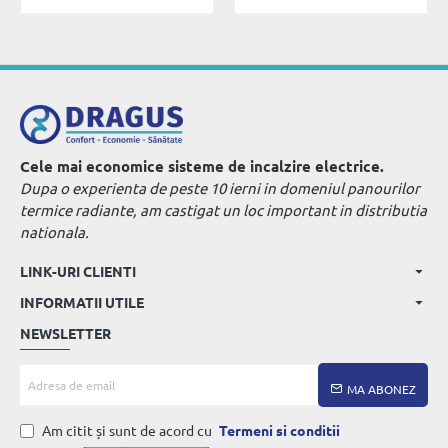
Cele mai economice sisteme de incalzire electrice.
Dupa o experienta de peste 10 ierni in domeniul panourilor
termice radiante, am castigat un loc important in distributia
nationala.
LINK-URI CLIENTI
INFORMATII UTILE
NEWSLETTER
Adresa
MA ABONEZ
de
email
Am citit și sunt de acord cu
Termeni si conditii