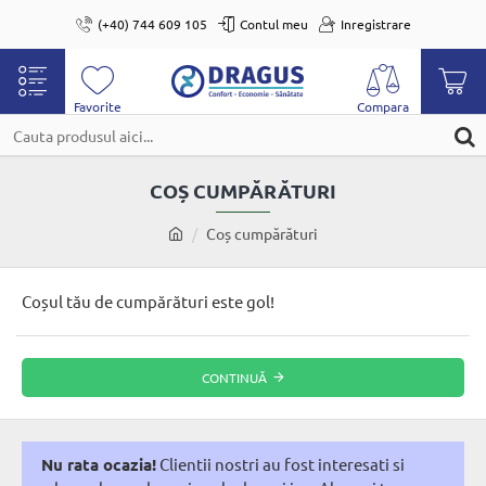
(+40) 744 609 105
Contul meu
Inregistrare
Cauta
produsul
COȘ CUMPĂRĂTURI
aici...
home
Coș cumpărături
Coșul tău de cumpărături este gol!
CONTINUĂ
Nu rata ocazia!
Clientii nostri au fost interesati si