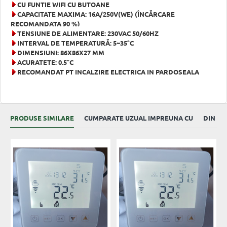
CU FUNȚIE WIFI CU BUTOANE
CAPACITATE MAXIMA: 16A/250V(WE) (ÎNCĂRCARE
RECOMANDATA 90 %)
TENSIUNE DE ALIMENTARE: 230VAC 50/60HZ
INTERVAL DE TEMPERATURĂ: 5~35°C
DIMENSIUNI: 86X86X27 MM
ACURATEȚE: 0.5°C
RECOMANDAT PT INCALZIRE ELECTRICA IN PARDOSEALA
PRODUSE SIMILARE
CUMPARATE UZUAL IMPREUNA CU
DIN AC