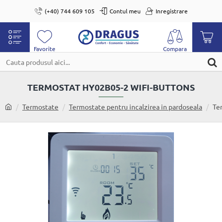
(+40) 744 609 105
Contul meu
Inregistrare
Cauta
produsul
TERMOSTAT HY02B05-2 WIFI-BUTTONS
aici...
home
Termostate
Termostate pentru incalzirea in pardoseala
Te