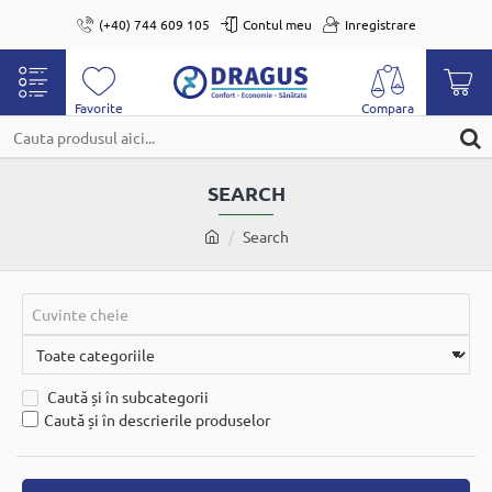
(+40) 744 609 105
Contul meu
Inregistrare
Cauta
produsul
SEARCH
aici...
home
Search
Caută și în subcategorii
Caută și în descrierile produselor